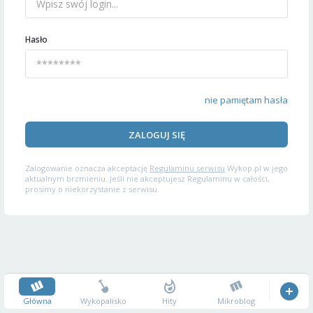
Hasło
nie pamiętam hasła
ZALOGUJ SIĘ
Zalogowanie oznacza akceptację
Regulaminu serwisu
Wykop.pl w jego
aktualnym brzmieniu. Jeśli nie akceptujesz Regulaminu w całości,
prosimy o niekorzystanie z serwisu.
Główna
Wykopalisko
Hity
Mikroblog