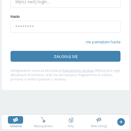
Hasło
nie pamiętam hasła
ZALOGUJ SIĘ
Zalogowanie oznacza akceptację
Regulaminu serwisu
Wykop.pl w jego
aktualnym brzmieniu. Jeśli nie akceptujesz Regulaminu w całości,
prosimy o niekorzystanie z serwisu.
Główna
Wykopalisko
Hity
Mikroblog