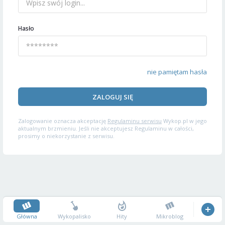
Hasło
nie pamiętam hasła
ZALOGUJ SIĘ
Zalogowanie oznacza akceptację
Regulaminu serwisu
Wykop.pl w jego
aktualnym brzmieniu. Jeśli nie akceptujesz Regulaminu w całości,
prosimy o niekorzystanie z serwisu.
Główna
Wykopalisko
Hity
Mikroblog