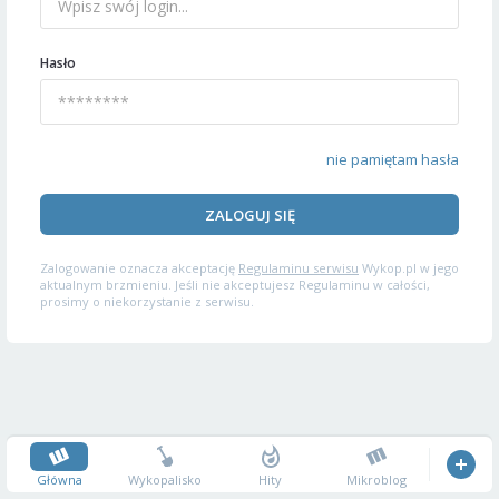
Hasło
nie pamiętam hasła
ZALOGUJ SIĘ
Zalogowanie oznacza akceptację
Regulaminu serwisu
Wykop.pl w jego
aktualnym brzmieniu. Jeśli nie akceptujesz Regulaminu w całości,
prosimy o niekorzystanie z serwisu.
Główna
Wykopalisko
Hity
Mikroblog