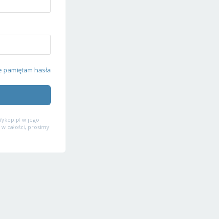
e pamiętam hasła
ykop.pl w jego
 w całości, prosimy