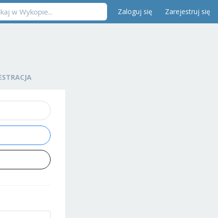
Zaloguj się
Zarejestruj się
ESTRACJA