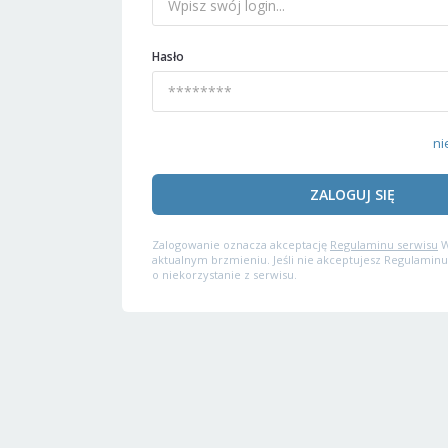
Hasło
ni
ZALOGUJ SIĘ
Zalogowanie oznacza akceptację
Regulaminu serwisu
W
aktualnym brzmieniu. Jeśli nie akceptujesz Regulaminu
o niekorzystanie z serwisu.