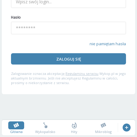
Hasło
nie pamiętam hasła
ZALOGUJ SIĘ
Zalogowanie oznacza akceptację
Regulaminu serwisu
Wykop.pl w jego
aktualnym brzmieniu. Jeśli nie akceptujesz Regulaminu w całości,
prosimy o niekorzystanie z serwisu.
Główna
Wykopalisko
Hity
Mikroblog