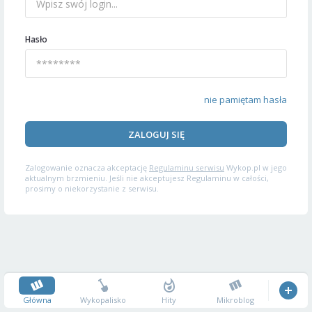
Hasło
nie pamiętam hasła
ZALOGUJ SIĘ
Zalogowanie oznacza akceptację
Regulaminu serwisu
Wykop.pl w jego
aktualnym brzmieniu. Jeśli nie akceptujesz Regulaminu w całości,
prosimy o niekorzystanie z serwisu.
Główna
Wykopalisko
Hity
Mikroblog