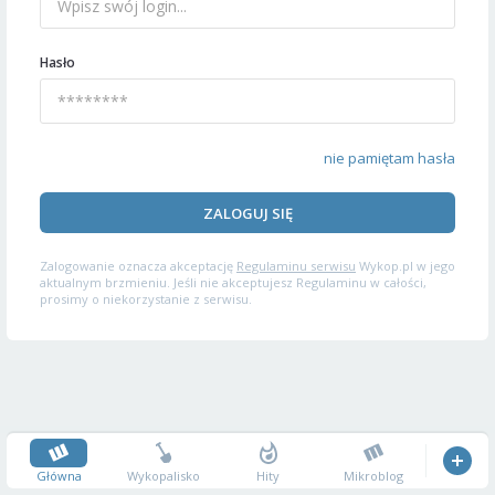
Hasło
nie pamiętam hasła
ZALOGUJ SIĘ
Zalogowanie oznacza akceptację
Regulaminu serwisu
Wykop.pl w jego
aktualnym brzmieniu. Jeśli nie akceptujesz Regulaminu w całości,
prosimy o niekorzystanie z serwisu.
Główna
Wykopalisko
Hity
Mikroblog