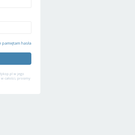
e pamiętam hasła
ykop.pl w jego
 w całości, prosimy