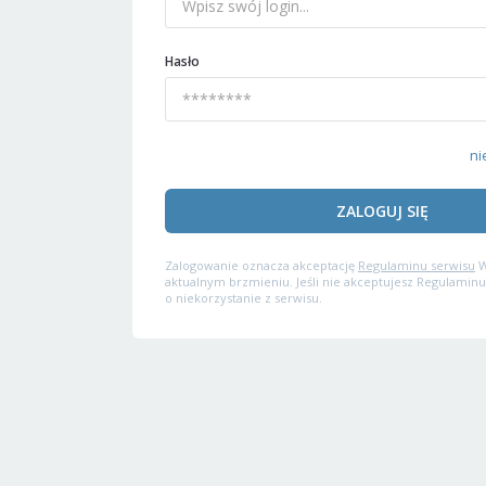
Hasło
ni
ZALOGUJ SIĘ
Zalogowanie oznacza akceptację
Regulaminu serwisu
W
aktualnym brzmieniu. Jeśli nie akceptujesz Regulaminu
o niekorzystanie z serwisu.