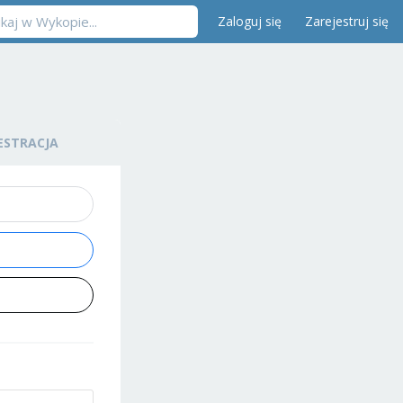
Zaloguj się
Zarejestruj się
ESTRACJA