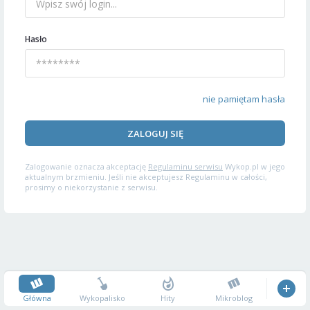
Hasło
nie pamiętam hasła
ZALOGUJ SIĘ
Zalogowanie oznacza akceptację
Regulaminu serwisu
Wykop.pl w jego
aktualnym brzmieniu. Jeśli nie akceptujesz Regulaminu w całości,
prosimy o niekorzystanie z serwisu.
Główna
Wykopalisko
Hity
Mikroblog