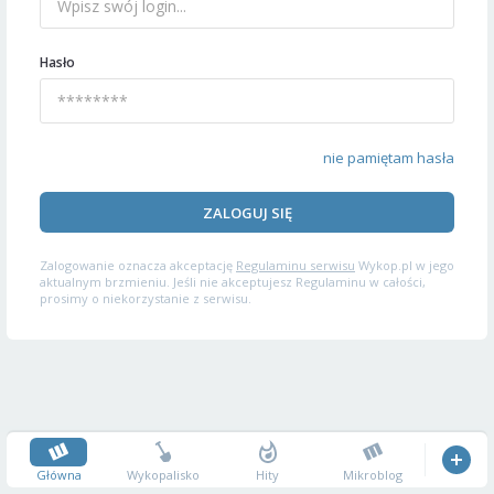
Hasło
nie pamiętam hasła
ZALOGUJ SIĘ
Zalogowanie oznacza akceptację
Regulaminu serwisu
Wykop.pl w jego
aktualnym brzmieniu. Jeśli nie akceptujesz Regulaminu w całości,
prosimy o niekorzystanie z serwisu.
Główna
Wykopalisko
Hity
Mikroblog