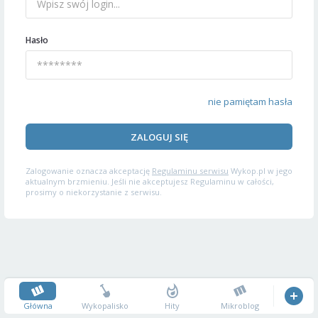
Hasło
nie pamiętam hasła
ZALOGUJ SIĘ
Zalogowanie oznacza akceptację
Regulaminu serwisu
Wykop.pl w jego
aktualnym brzmieniu. Jeśli nie akceptujesz Regulaminu w całości,
prosimy o niekorzystanie z serwisu.
Główna
Wykopalisko
Hity
Mikroblog