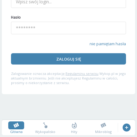
Hasło
nie pamiętam hasła
ZALOGUJ SIĘ
Zalogowanie oznacza akceptację
Regulaminu serwisu
Wykop.pl w jego
aktualnym brzmieniu. Jeśli nie akceptujesz Regulaminu w całości,
prosimy o niekorzystanie z serwisu.
Główna
Wykopalisko
Hity
Mikroblog