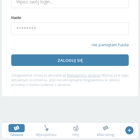
Hasło
nie pamiętam hasła
ZALOGUJ SIĘ
Zalogowanie oznacza akceptację
Regulaminu serwisu
Wykop.pl w jego
aktualnym brzmieniu. Jeśli nie akceptujesz Regulaminu w całości,
prosimy o niekorzystanie z serwisu.
Główna
Wykopalisko
Hity
Mikroblog