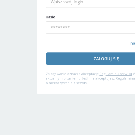
Hasło
ni
ZALOGUJ SIĘ
Zalogowanie oznacza akceptację
Regulaminu serwisu
W
aktualnym brzmieniu. Jeśli nie akceptujesz Regulaminu
o niekorzystanie z serwisu.