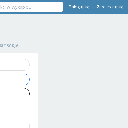
Zaloguj się
Zarejestruj się
ESTRACJA