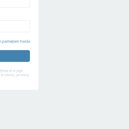
e pamiętam hasła
ykop.pl w jego
 w całości, prosimy