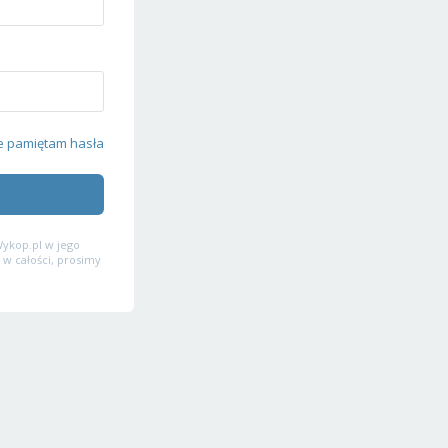
e pamiętam hasła
ykop.pl w jego
 w całości, prosimy