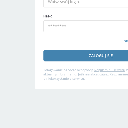
Hasło
ni
ZALOGUJ SIĘ
Zalogowanie oznacza akceptację
Regulaminu serwisu
W
aktualnym brzmieniu. Jeśli nie akceptujesz Regulaminu
o niekorzystanie z serwisu.