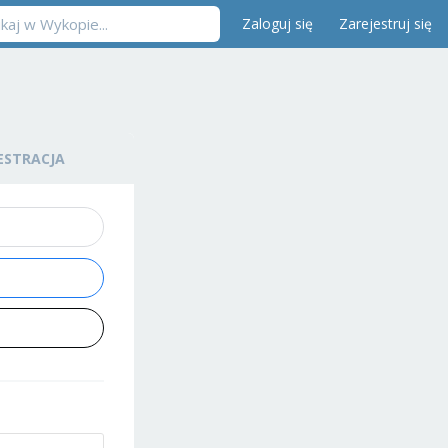
Zaloguj się
Zarejestruj się
ESTRACJA