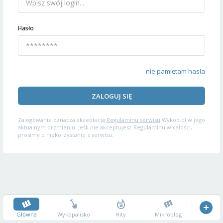
Hasło
nie pamiętam hasła
ZALOGUJ SIĘ
Zalogowanie oznacza akceptację
Regulaminu serwisu
Wykop.pl w jego
aktualnym brzmieniu. Jeśli nie akceptujesz Regulaminu w całości,
prosimy o niekorzystanie z serwisu.
Główna
Wykopalisko
Hity
Mikroblog