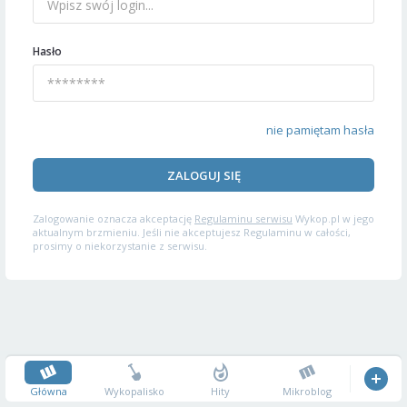
Hasło
nie pamiętam hasła
ZALOGUJ SIĘ
Zalogowanie oznacza akceptację
Regulaminu serwisu
Wykop.pl w jego
aktualnym brzmieniu. Jeśli nie akceptujesz Regulaminu w całości,
prosimy o niekorzystanie z serwisu.
Główna
Wykopalisko
Hity
Mikroblog