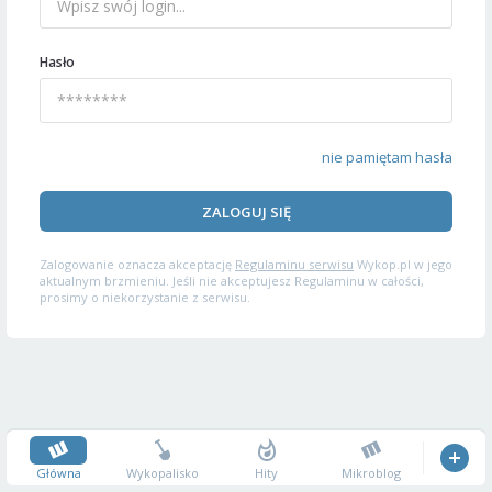
Hasło
nie pamiętam hasła
ZALOGUJ SIĘ
Zalogowanie oznacza akceptację
Regulaminu serwisu
Wykop.pl w jego
aktualnym brzmieniu. Jeśli nie akceptujesz Regulaminu w całości,
prosimy o niekorzystanie z serwisu.
Główna
Wykopalisko
Hity
Mikroblog