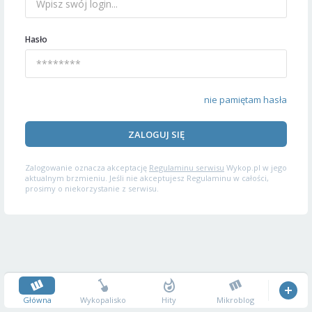
Hasło
nie pamiętam hasła
ZALOGUJ SIĘ
Zalogowanie oznacza akceptację
Regulaminu serwisu
Wykop.pl w jego
aktualnym brzmieniu. Jeśli nie akceptujesz Regulaminu w całości,
prosimy o niekorzystanie z serwisu.
Główna
Wykopalisko
Hity
Mikroblog