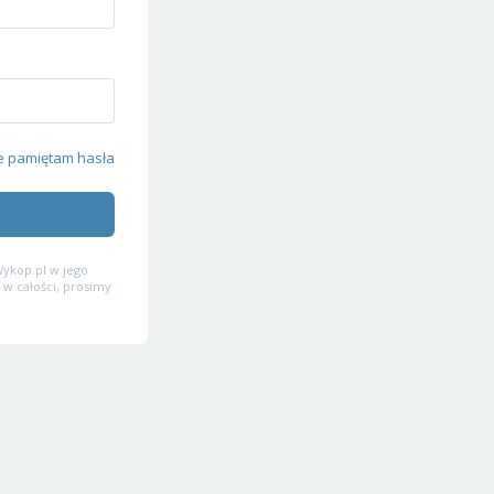
e pamiętam hasła
ykop.pl w jego
 w całości, prosimy