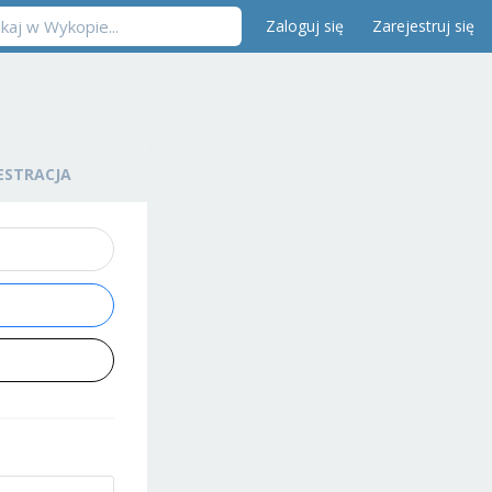
Zaloguj się
Zarejestruj się
ESTRACJA