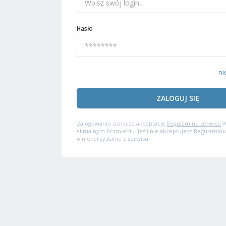
Hasło
ni
ZALOGUJ SIĘ
Zalogowanie oznacza akceptację
Regulaminu serwisu
W
aktualnym brzmieniu. Jeśli nie akceptujesz Regulaminu
o niekorzystanie z serwisu.