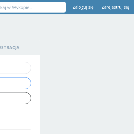
Zaloguj się
Zarejestruj się
ESTRACJA