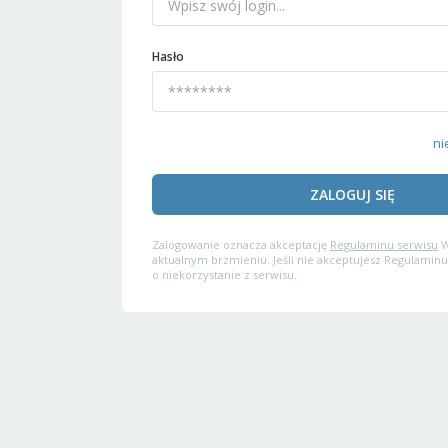
Hasło
ni
ZALOGUJ SIĘ
Zalogowanie oznacza akceptację
Regulaminu serwisu
W
aktualnym brzmieniu. Jeśli nie akceptujesz Regulaminu
o niekorzystanie z serwisu.