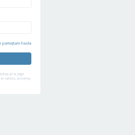
e pamiętam hasła
ykop.pl w jego
 w całości, prosimy