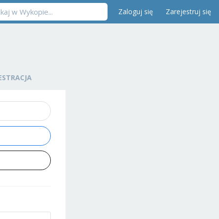
Zaloguj się
Zarejestruj się
ESTRACJA