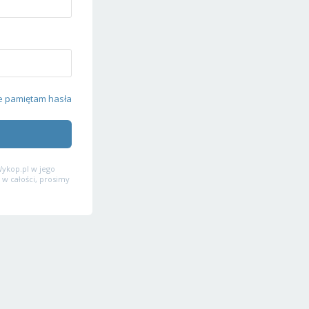
e pamiętam hasła
ykop.pl w jego
 w całości, prosimy