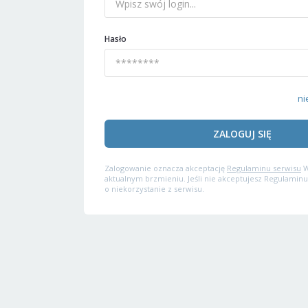
Hasło
ni
ZALOGUJ SIĘ
Zalogowanie oznacza akceptację
Regulaminu serwisu
W
aktualnym brzmieniu. Jeśli nie akceptujesz Regulaminu
o niekorzystanie z serwisu.