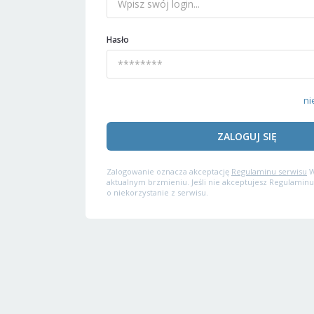
Hasło
ni
ZALOGUJ SIĘ
Zalogowanie oznacza akceptację
Regulaminu serwisu
W
aktualnym brzmieniu. Jeśli nie akceptujesz Regulaminu
o niekorzystanie z serwisu.