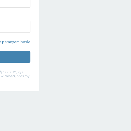
e pamiętam hasła
ykop.pl w jego
 w całości, prosimy