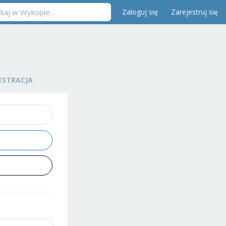
Zaloguj się
Zarejestruj się
ESTRACJA