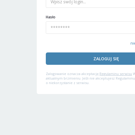
Hasło
ni
ZALOGUJ SIĘ
Zalogowanie oznacza akceptację
Regulaminu serwisu
W
aktualnym brzmieniu. Jeśli nie akceptujesz Regulaminu
o niekorzystanie z serwisu.