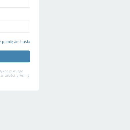
e pamiętam hasła
ykop.pl w jego
 w całości, prosimy