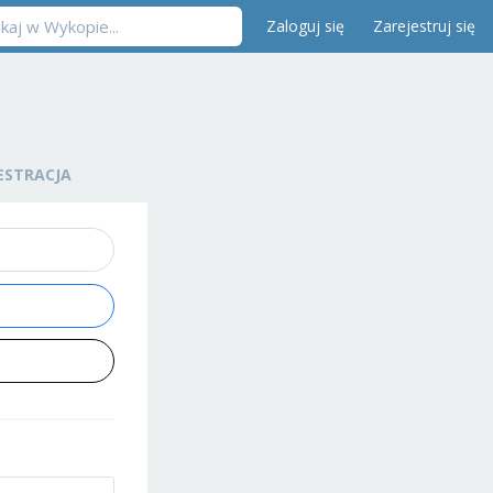
Zaloguj się
Zarejestruj się
ESTRACJA