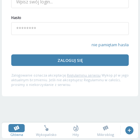
Hasło
nie pamiętam hasła
ZALOGUJ SIĘ
Zalogowanie oznacza akceptację
Regulaminu serwisu
Wykop.pl w jego
aktualnym brzmieniu. Jeśli nie akceptujesz Regulaminu w całości,
prosimy o niekorzystanie z serwisu.
Główna
Wykopalisko
Hity
Mikroblog