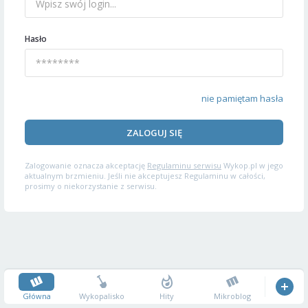
Hasło
nie pamiętam hasła
ZALOGUJ SIĘ
Zalogowanie oznacza akceptację
Regulaminu serwisu
Wykop.pl w jego
aktualnym brzmieniu. Jeśli nie akceptujesz Regulaminu w całości,
prosimy o niekorzystanie z serwisu.
Główna
Wykopalisko
Hity
Mikroblog