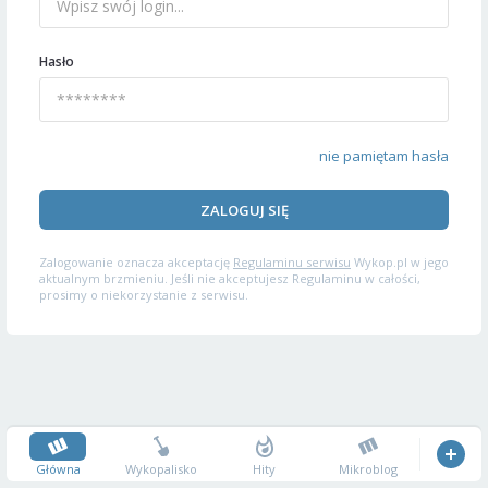
Hasło
nie pamiętam hasła
ZALOGUJ SIĘ
Zalogowanie oznacza akceptację
Regulaminu serwisu
Wykop.pl w jego
aktualnym brzmieniu. Jeśli nie akceptujesz Regulaminu w całości,
prosimy o niekorzystanie z serwisu.
Główna
Wykopalisko
Hity
Mikroblog