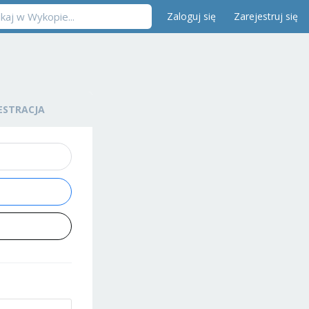
Zaloguj się
Zarejestruj się
ESTRACJA