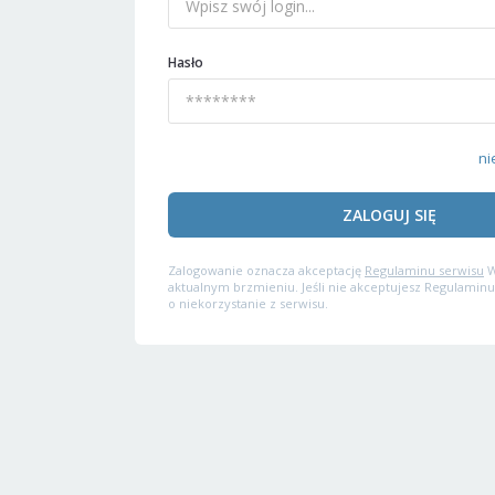
Hasło
ni
ZALOGUJ SIĘ
Zalogowanie oznacza akceptację
Regulaminu serwisu
W
aktualnym brzmieniu. Jeśli nie akceptujesz Regulaminu
o niekorzystanie z serwisu.