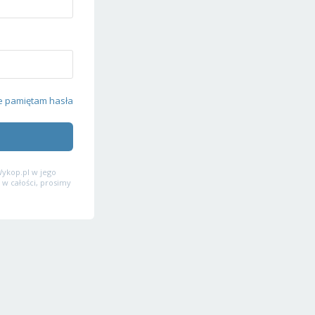
e pamiętam hasła
ykop.pl w jego
 w całości, prosimy