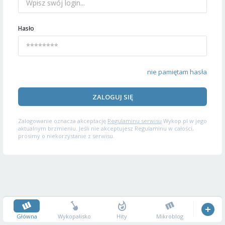
Hasło
nie pamiętam hasła
ZALOGUJ SIĘ
Zalogowanie oznacza akceptację
Regulaminu serwisu
Wykop.pl w jego
aktualnym brzmieniu. Jeśli nie akceptujesz Regulaminu w całości,
prosimy o niekorzystanie z serwisu.
Główna
Wykopalisko
Hity
Mikroblog