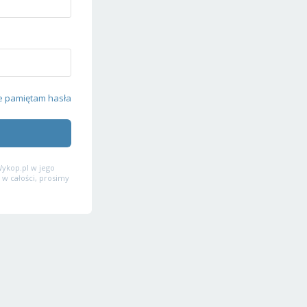
e pamiętam hasła
ykop.pl w jego
 w całości, prosimy