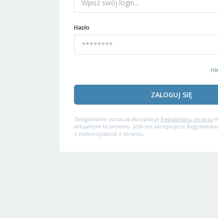
Hasło
ni
ZALOGUJ SIĘ
Zalogowanie oznacza akceptację
Regulaminu serwisu
W
aktualnym brzmieniu. Jeśli nie akceptujesz Regulaminu
o niekorzystanie z serwisu.