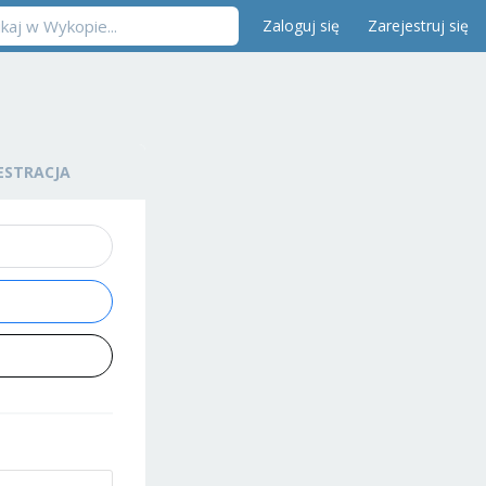
Zaloguj się
Zarejestruj się
ESTRACJA