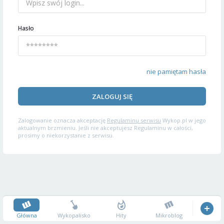
Hasło
nie pamiętam hasła
ZALOGUJ SIĘ
Zalogowanie oznacza akceptację
Regulaminu serwisu
Wykop.pl w jego
aktualnym brzmieniu. Jeśli nie akceptujesz Regulaminu w całości,
prosimy o niekorzystanie z serwisu.
Główna
Wykopalisko
Hity
Mikroblog