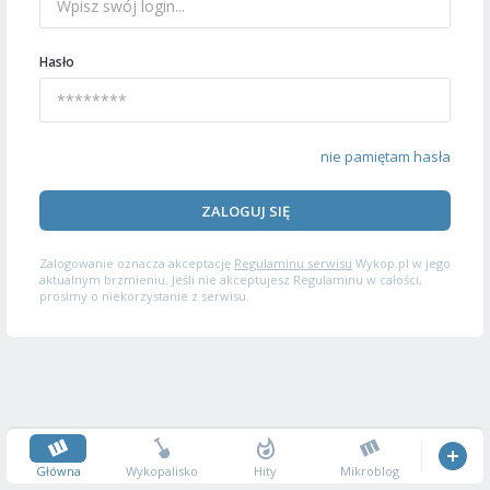
Hasło
nie pamiętam hasła
ZALOGUJ SIĘ
Zalogowanie oznacza akceptację
Regulaminu serwisu
Wykop.pl w jego
aktualnym brzmieniu. Jeśli nie akceptujesz Regulaminu w całości,
prosimy o niekorzystanie z serwisu.
Główna
Wykopalisko
Hity
Mikroblog