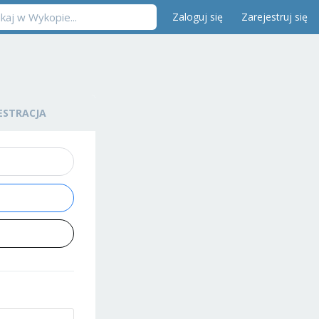
Zaloguj się
Zarejestruj się
ESTRACJA