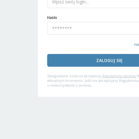
Hasło
ni
ZALOGUJ SIĘ
Zalogowanie oznacza akceptację
Regulaminu serwisu
W
aktualnym brzmieniu. Jeśli nie akceptujesz Regulaminu
o niekorzystanie z serwisu.