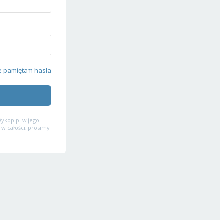
e pamiętam hasła
ykop.pl w jego
 w całości, prosimy