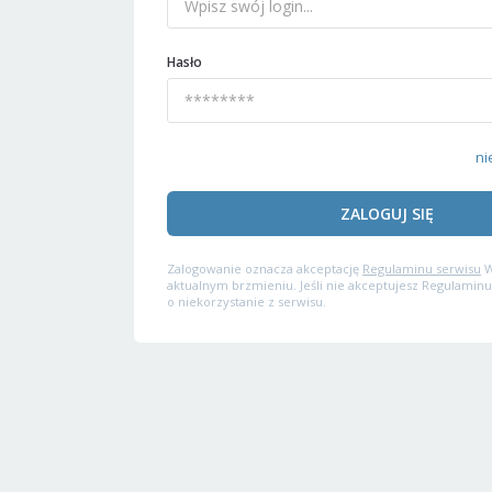
Hasło
ni
ZALOGUJ SIĘ
Zalogowanie oznacza akceptację
Regulaminu serwisu
W
aktualnym brzmieniu. Jeśli nie akceptujesz Regulaminu
o niekorzystanie z serwisu.