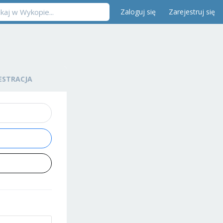
Zaloguj się
Zarejestruj się
ESTRACJA