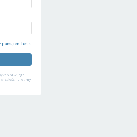
e pamiętam hasła
ykop.pl w jego
 w całości, prosimy