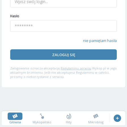
Hasło
nie pamiętam hasła
ZALOGUJ SIĘ
Zalogowanie oznacza akceptację
Regulaminu serwisu
Wykop.pl w jego
aktualnym brzmieniu. Jeśli nie akceptujesz Regulaminu w całości,
prosimy o niekorzystanie z serwisu.
Główna
Wykopalisko
Hity
Mikroblog