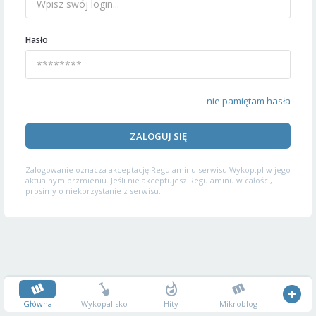
Hasło
nie pamiętam hasła
ZALOGUJ SIĘ
Zalogowanie oznacza akceptację
Regulaminu serwisu
Wykop.pl w jego
aktualnym brzmieniu. Jeśli nie akceptujesz Regulaminu w całości,
prosimy o niekorzystanie z serwisu.
Główna
Wykopalisko
Hity
Mikroblog