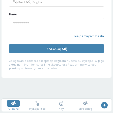
Hasło
nie pamiętam hasła
ZALOGUJ SIĘ
Zalogowanie oznacza akceptację
Regulaminu serwisu
Wykop.pl w jego
aktualnym brzmieniu. Jeśli nie akceptujesz Regulaminu w całości,
prosimy o niekorzystanie z serwisu.
Główna
Wykopalisko
Hity
Mikroblog