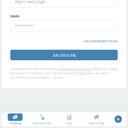
Hasło
nie pamiętam hasła
ZALOGUJ SIĘ
Zalogowanie oznacza akceptację
Regulaminu serwisu
Wykop.pl w jego
aktualnym brzmieniu. Jeśli nie akceptujesz Regulaminu w całości,
prosimy o niekorzystanie z serwisu.
Główna
Wykopalisko
Hity
Mikroblog