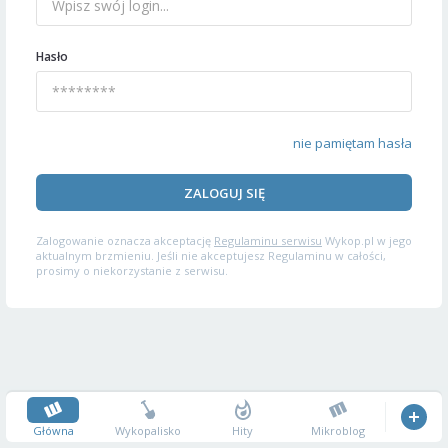
Hasło
nie pamiętam hasła
ZALOGUJ SIĘ
Zalogowanie oznacza akceptację
Regulaminu serwisu
Wykop.pl w jego
aktualnym brzmieniu. Jeśli nie akceptujesz Regulaminu w całości,
prosimy o niekorzystanie z serwisu.
Główna
Wykopalisko
Hity
Mikroblog