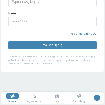
Hasło
nie pamiętam hasła
ZALOGUJ SIĘ
Zalogowanie oznacza akceptację
Regulaminu serwisu
Wykop.pl w jego
aktualnym brzmieniu. Jeśli nie akceptujesz Regulaminu w całości,
prosimy o niekorzystanie z serwisu.
Główna
Wykopalisko
Hity
Mikroblog