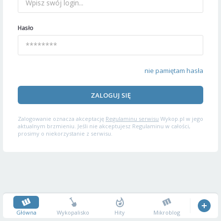
Hasło
nie pamiętam hasła
ZALOGUJ SIĘ
Zalogowanie oznacza akceptację
Regulaminu serwisu
Wykop.pl w jego
aktualnym brzmieniu. Jeśli nie akceptujesz Regulaminu w całości,
prosimy o niekorzystanie z serwisu.
Główna
Wykopalisko
Hity
Mikroblog