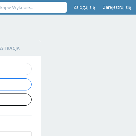
Zaloguj się
Zarejestruj się
ESTRACJA