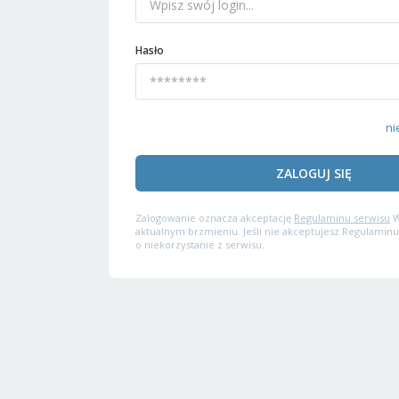
Hasło
ni
ZALOGUJ SIĘ
Zalogowanie oznacza akceptację
Regulaminu serwisu
W
aktualnym brzmieniu. Jeśli nie akceptujesz Regulaminu
o niekorzystanie z serwisu.