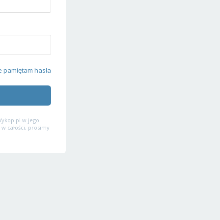
e pamiętam hasła
ykop.pl w jego
 w całości, prosimy