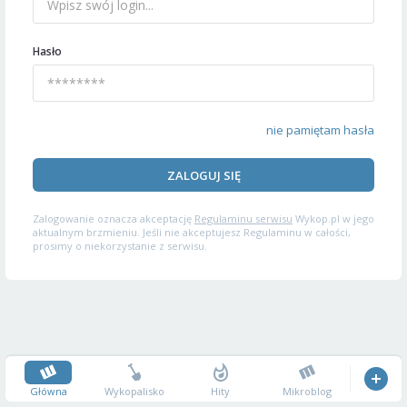
Hasło
nie pamiętam hasła
ZALOGUJ SIĘ
Zalogowanie oznacza akceptację
Regulaminu serwisu
Wykop.pl w jego
aktualnym brzmieniu. Jeśli nie akceptujesz Regulaminu w całości,
prosimy o niekorzystanie z serwisu.
Główna
Wykopalisko
Hity
Mikroblog