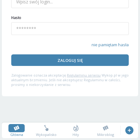
Hasło
nie pamiętam hasła
ZALOGUJ SIĘ
Zalogowanie oznacza akceptację
Regulaminu serwisu
Wykop.pl w jego
aktualnym brzmieniu. Jeśli nie akceptujesz Regulaminu w całości,
prosimy o niekorzystanie z serwisu.
Główna
Wykopalisko
Hity
Mikroblog