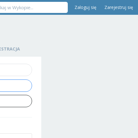
Zaloguj się
Zarejestruj się
ESTRACJA