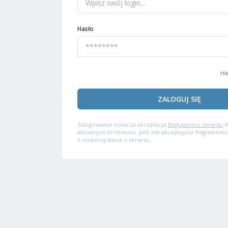
Hasło
ni
ZALOGUJ SIĘ
Zalogowanie oznacza akceptację
Regulaminu serwisu
W
aktualnym brzmieniu. Jeśli nie akceptujesz Regulaminu
o niekorzystanie z serwisu.