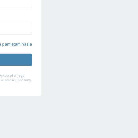
e pamiętam hasła
ykop.pl w jego
 w całości, prosimy