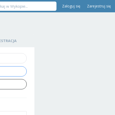
Zaloguj się
Zarejestruj się
ESTRACJA