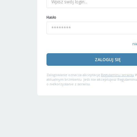
Hasło
ni
ZALOGUJ SIĘ
Zalogowanie oznacza akceptację
Regulaminu serwisu
W
aktualnym brzmieniu. Jeśli nie akceptujesz Regulaminu
o niekorzystanie z serwisu.