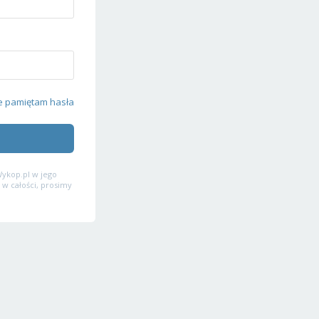
e pamiętam hasła
ykop.pl w jego
 w całości, prosimy