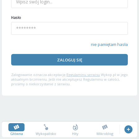
Hasło
nie pamiętam hasła
ZALOGUJ SIĘ
Zalogowanie oznacza akceptację
Regulaminu serwisu
Wykop.pl w jego
aktualnym brzmieniu. Jeśli nie akceptujesz Regulaminu w całości,
prosimy o niekorzystanie z serwisu.
Główna
Wykopalisko
Hity
Mikroblog