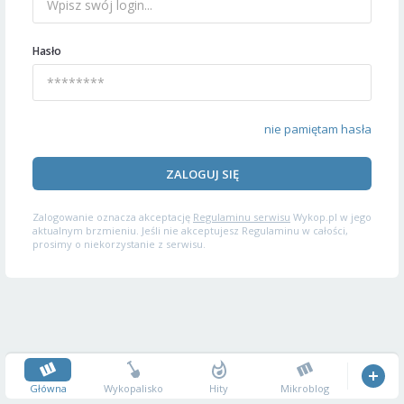
Hasło
nie pamiętam hasła
ZALOGUJ SIĘ
Zalogowanie oznacza akceptację
Regulaminu serwisu
Wykop.pl w jego
aktualnym brzmieniu. Jeśli nie akceptujesz Regulaminu w całości,
prosimy o niekorzystanie z serwisu.
Główna
Wykopalisko
Hity
Mikroblog