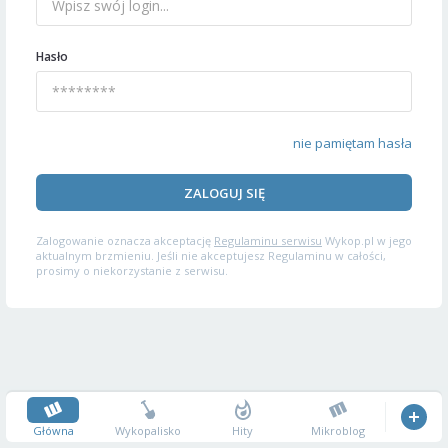
Hasło
nie pamiętam hasła
ZALOGUJ SIĘ
Zalogowanie oznacza akceptację
Regulaminu serwisu
Wykop.pl w jego
aktualnym brzmieniu. Jeśli nie akceptujesz Regulaminu w całości,
prosimy o niekorzystanie z serwisu.
Główna
Wykopalisko
Hity
Mikroblog